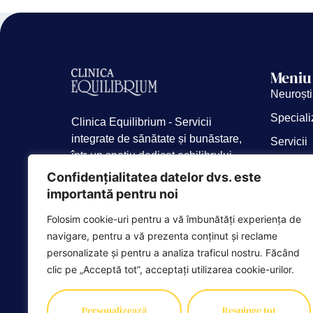
Meniu
Neuroști
Speciali
Clinica Equilibrium - Servicii
integrate de sănătate și bunăstare,
Servicii
într-un spațiu dedicat echilibrului
Consulta
tău fizic și emoțional.
Confidențialitatea datelor dvs. este
Despre 
importantă pentru noi
Blog
Folosim cookie-uri pentru a vă îmbunătăți experiența de
Campani
navigare, pentru a vă prezenta conținut și reclame
personalizate și pentru a analiza traficul nostru. Făcând
clic pe „Acceptă tot”, acceptați utilizarea cookie-urilor.
Personalizează
Respinge tot