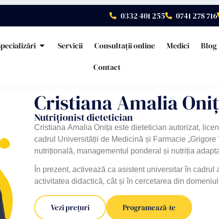
0332 401 255
0741 278 716
pecializări
Servicii
Consultații online
Medici
Blog
Contact
Cristiana Amalia Oni
Nutriționist dietetician
Cristiana Amalia Onița este dietetician autorizat, licenț
cadrul Universității de Medicină și Farmacie „Grigore 
nutrițională, managementul ponderal și nutriția adaptată
În prezent, activează ca asistent universitar în cadrul 
activitatea didactică, cât și în cercetarea din domeniul nu
Vezi prețuri
Programează-te