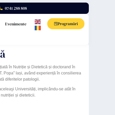
0741 288 808
Evenimente
Programări
ță
iată în Nutriție și Dietetică și doctorand în
T. Popa” Iași, având experiență în consilierea
 diferitelor patologii.
aceleaşi Universități, implicându-se atât în
triției și dieteticii.