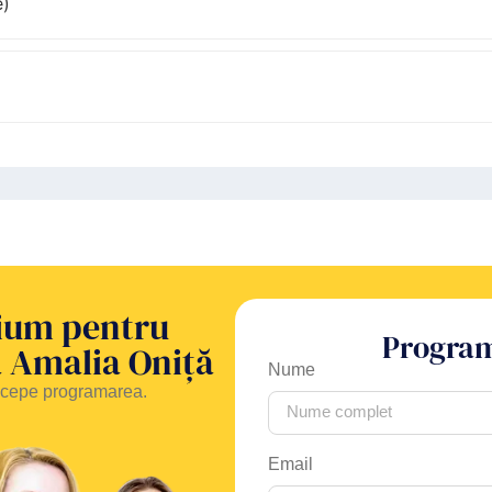
e)
rium pentru
Program
na Amalia Oniță
Nume
începe programarea.
Email