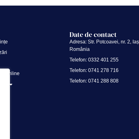
Date de contact
ințe
Adresa: Str. Potcoavei, nr. 2, Iaș
România
zări
Telefon: 0332 401 255
Telefon: 0741 278 716
ții online
Telefon: 0741 288 808
noi
i