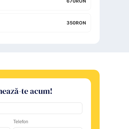
670
RON
350
RON
ează-te acum!
Telefon