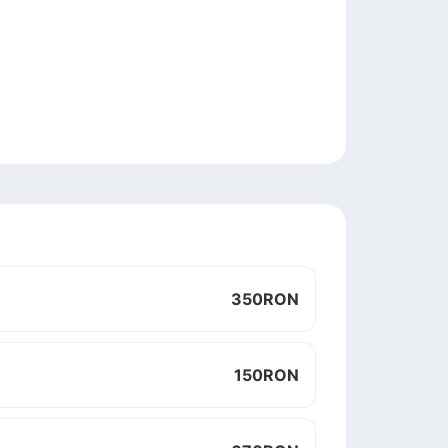
350
RON
150
RON