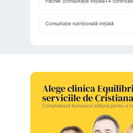
Pachet (consultație inițială+4 controal
Consultație nutrițională inițială
Alege clinica Equilib
serviciile de Cristia
Completează formularul alăturat pentru a 