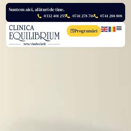
Suntem aici, alături de tine.
0332 401 255
0741 278 716
0741 288 808
Programări