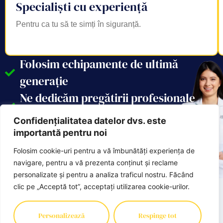
Specialiști cu experiență
Pentru ca tu să te simți în siguranță.
Folosim echipamente de ultimă
generație
Ne dedicăm pregătirii profesionale
continuă a medicilor noștri
Confidențialitatea datelor dvs. este
importantă pentru noi
Folosim cookie-uri pentru a vă îmbunătăți experiența de
navigare, pentru a vă prezenta conținut și reclame
personalizate și pentru a analiza traficul nostru. Făcând
clic pe „Acceptă tot”, acceptați utilizarea cookie-urilor.
Cum avem noi grijă de
Personalizează
Respinge tot