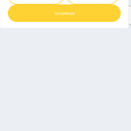
pacienții noștri la Clinica
Equilibrium
Acceptă tot