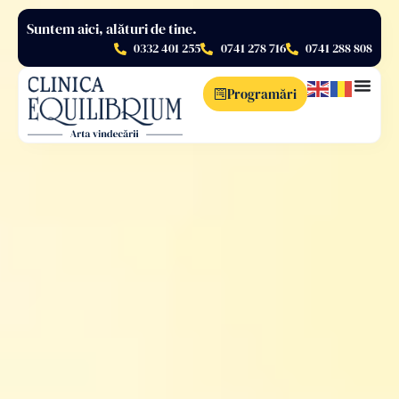
Suntem aici, alături de tine.
0332 401 255
0741 278 716
0741 288 808
Programări