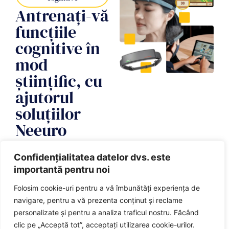
Antrenați-vă
funcțiile
cognitive în
mod
științific, cu
ajutorul
soluțiilor
Neeuro
Brain-
Confidențialitatea datelor dvs. este
Computer
importantă pentru noi
Interface
Folosim cookie-uri pentru a vă îmbunătăți experiența de
Într-o lume alertă, trebuie
navigare, pentru a vă prezenta conținut și reclame
să avem mintea ageră,
personalizate și pentru a analiza traficul nostru. Făcând
astfel încât să putem face
clic pe „Acceptă tot”, acceptați utilizarea cookie-urilor.