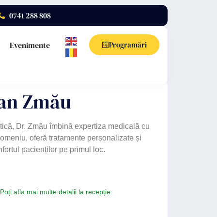
0741 288 808
Evenimente
Programări
ian Zmău
ică, Dr. Zmău îmbină expertiza medicală cu
 domeniu, oferă tratamente personalizate și
fortul pacienților pe primul loc.
Poți afla mai multe detalii la recepție.