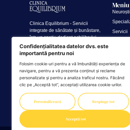
Meniu
Neuroști
Speciali
Clinica Equilibrium - Servicii
integrate de sănătate și bunăstare,
Servicii
într-un spațiu dedicat echilibrului
Consulta
tău fizic și emoțional.
Confidențialitatea datelor dvs. este
Despre 
importantă pentru noi
Blog
Folosim cookie-uri pentru a vă îmbunătăți experiența de
Campani
navigare, pentru a vă prezenta conținut și reclame
personalizate și pentru a analiza traficul nostru. Făcând
clic pe „Acceptă tot”, acceptați utilizarea cookie-urilor.
Personalizează
Respinge tot
Acceptă tot