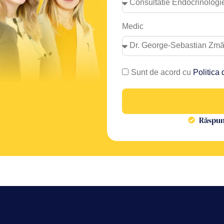
Medic
Sunt de acord cu
Politica 
Răspuns