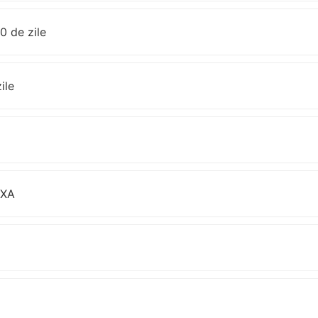
0 de zile
ile
DXA