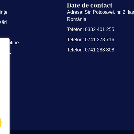
Date de contact
ințe
Adresa: Str. Potcoavei, nr. 2, Iaș
România
zări
Telefon: 0332 401 255
Telefon: 0741 278 716
ții online
Telefon: 0741 288 808
noi
i