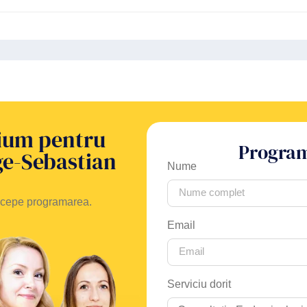
rium pentru
Program
rge-Sebastian
Nume
începe programarea.
Email
Serviciu dorit