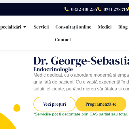
0332 401 255
0741 278 716
pecializări
Servicii
Consultații online
Medici
Blog
Contact
Dr. George-Sebast
Endocrinologie
Medic dedicat, cu o abordare modernă și empat
grija față de pacient. Cu o vastă experiență în
soluții eficiente, punând mereu sănătatea și con
Vezi prețuri
Programează-te
*Serviciile pot fi decontate prin CAS parțial sau total. 