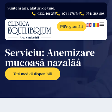
Suntem aici, alături de tine.
0332 401 255
0741 278 716
0741 288 808
Programări
Serviciu: Anemizare
mucoasă nazalăâ
Vezi medicii disponibili