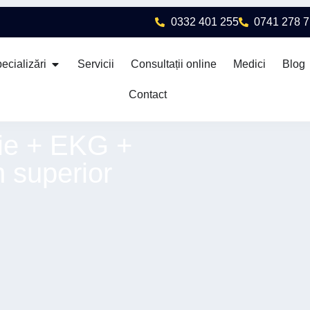
0332 401 255
0741 278 
ecializări
Servicii
Consultații online
Medici
Blog
Contact
tie + EKG +
 superior