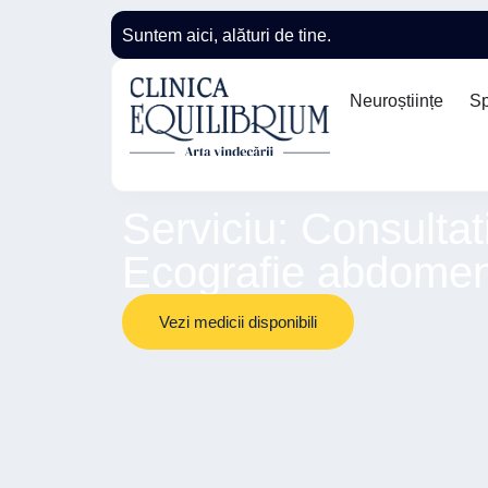
Suntem aici, alături de tine.
Neuroștiințe
Sp
Serviciu: Consulta
Ecografie abdomen
Vezi medicii disponibili