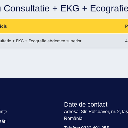
tru Consultatie + EKG + Ecograf
iciu
P
ultatie + EKG + Ecografie abdomen superior
4
Date de contact
ințe
Adresa: Str. Potcoavei, nr. 2, Iaș
România
zări