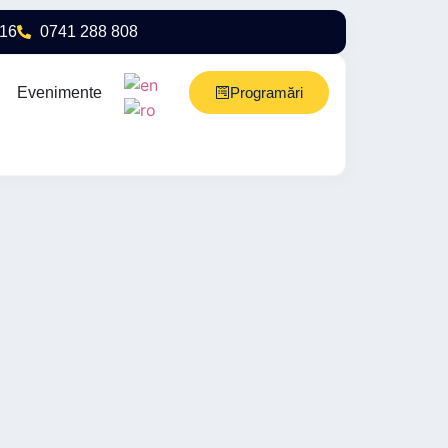
716
0741 288 808
Evenimente
Programări