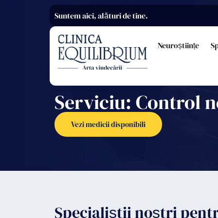
Suntem aici, alături de tine.
Neuroștiințe
Sp
Serviciu: Control 
Vezi medicii disponibili
Specialiștii noștri pent