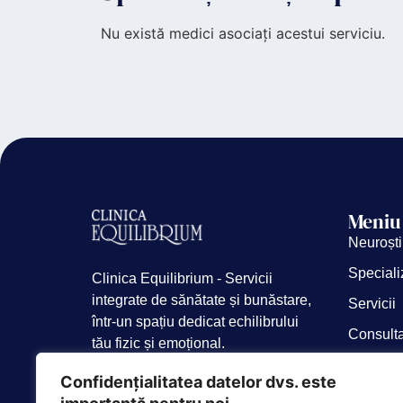
Nu există medici asociați acestui serviciu.
Meniu
Neuroști
Speciali
Clinica Equilibrium - Servicii
integrate de sănătate și bunăstare,
Servicii
într-un spațiu dedicat echilibrului
Consulta
tău fizic și emoțional.
Despre 
Confidențialitatea datelor dvs. este
Blog