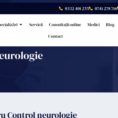
0332 401 255
0741 278 716
ecializări
Servicii
Consultații online
Medici
Blog
Contact
neurologie
ru Control neurologie