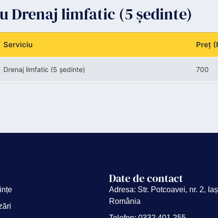
ru Drenaj limfatic (5 ședinte)
Serviciu
Preț 
Drenaj limfatic (5 ședinte)
700
Date de contact
ințe
Adresa: Str. Potcoavei, nr. 2, Iaș
România
zări