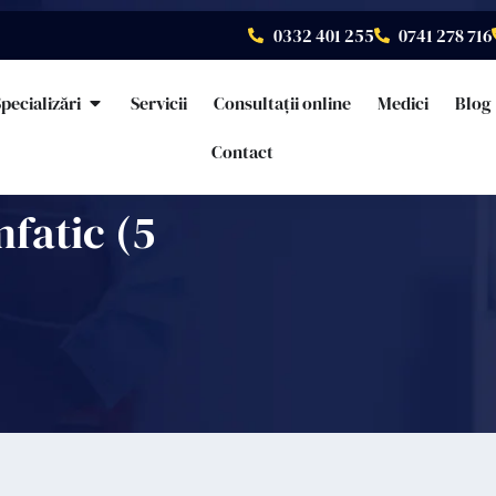
0332 401 255
0741 278 716
pecializări
Servicii
Consultații online
Medici
Blog
Contact
mfatic (5