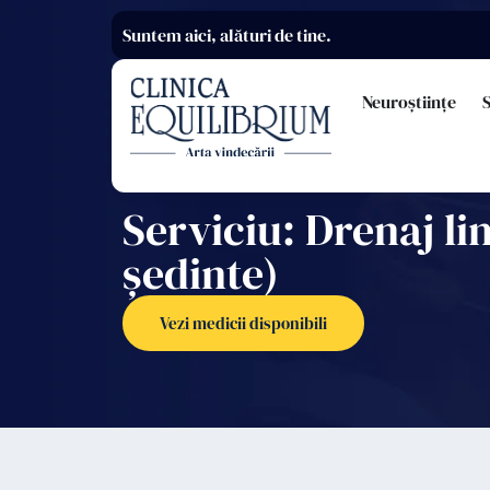
Suntem aici, alături de tine.
Neuroștiințe
S
Serviciu: Drenaj li
ședinte)
Vezi medicii disponibili