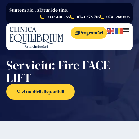
Suntem aici, alături de tine.
0332 401 255
0741 278 716
0741 288 808
Programări
Serviciu: Fire FACE
LIFT
Vezi medicii disponibili