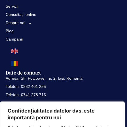
Servicii
Consultații online
Despre noi
Blog
Campanii
Date de contact
Adresa: Str. Potcoavei, nr. 2, Iași, România
Telefon: 0332 401 255
Telefon: 0741 278 716
Telefon: 0741 288 808
Link-uri utile
Confidențialitatea datelor dvs. este
Politica de confidențialitate
importantă pentru noi
Termeni și condiții