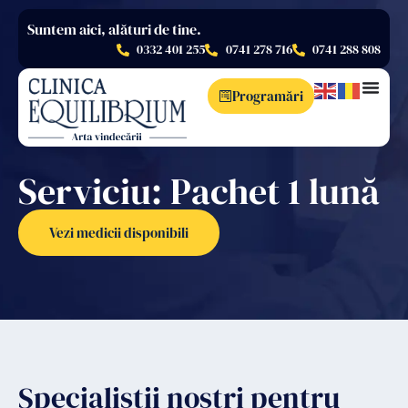
Suntem aici, alături de tine.
0332 401 255
0741 278 716
0741 288 808
Programări
Serviciu: Pachet 1 lună
Vezi medicii disponibili
Specialiștii noștri pentru