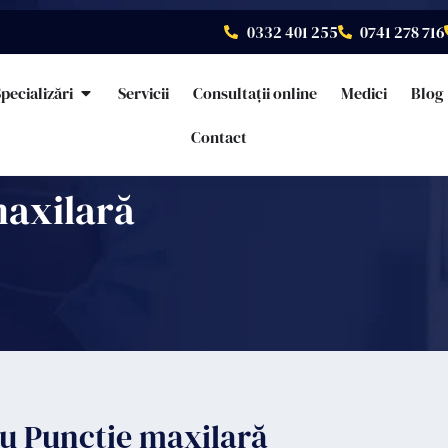
0332 401 255
0741 278 716
pecializări
Servicii
Consultații online
Medici
Blog
Contact
maxilară
tru Puncție maxilară