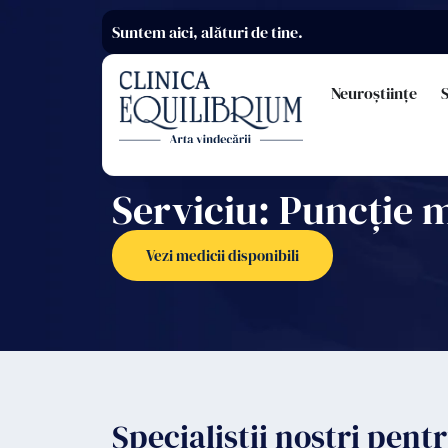
Suntem aici, alături de tine.
Neuroștiințe
S
Serviciu: Puncție 
Vezi medicii disponibili
Specialiștii noștri pen