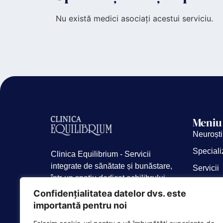
Nu există medici asociați acestui serviciu.
Meniu
Neuroști
Speciali
Clinica Equilibrium - Servicii
integrate de sănătate și bunăstare,
Servicii
într-un spațiu dedicat echilibrului
Consulta
tău fizic și emoțional.
Confidențialitatea datelor dvs. este
Despre 
importantă pentru noi
Blog