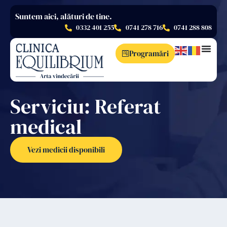
Suntem aici, alături de tine.
0332 401 255
0741 278 716
0741 288 808
Programări
Serviciu: Referat
medical
Vezi medicii disponibili