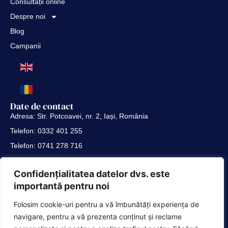
Consultații online
Despre noi
Blog
Campanii
Date de contact
Adresa: Str. Potcoavei, nr. 2, Iași, România
Telefon: 0332 401 255
Telefon: 0741 278 716
Telefon: 0741 288 808
Link-uri utile
Confidențialitatea datelor dvs. este
Politica de confidențialitate
importantă pentru noi
Termeni și condiții
Folosim cookie-uri pentru a vă îmbunătăți experiența de
Proiect european
navigare, pentru a vă prezenta conținut și reclame