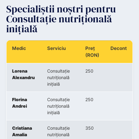
Specialiștii noștri pentru
Consultație nutrițională
inițială
Medic
Serviciu
Preț
Decont
(RON)
Lorena
Consultație
250
Alexandru
nutrițională
inițială
Florina
Consultație
250
Andrei
nutrițională
inițială
Cristiana
Consultație
350
Amalia
nutrițională