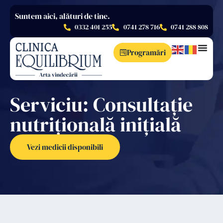
Suntem aici, alături de tine.
0332 401 255
0741 278 716
0741 288 808
Programări
Serviciu: Consultație
nutrițională inițială
Vezi medicii disponibili